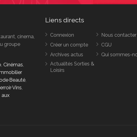
Liens directs
Connexion
Nous contacter
taurant, cinema,
 du groupe
Créer un compte
CGU
Archives actus
Qui sommes-n
Actualités Sorties &
o
,
Cinémas
,
Loisirs
Immobilier
ode·Beauté
,
erroir·Vins
,
s aux