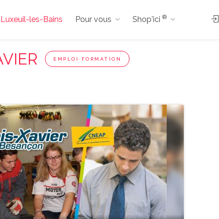
®
à Luxeuil-les-Bains
Pour vous
Shop'ici
AVIER
EMPLOI·FORMATION