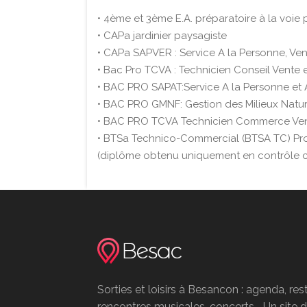
• 4ème et 3ème E.A. préparatoire à la voie 
•
CAPa jardinier paysagiste
• CAPa SAPVER : Service A la Personne, Ve
• Bac Pro TCVA : Technicien Conseil Vente 
• BAC PRO SAPAT:Service A la Personne et An
• BAC PRO GMNF: Gestion des Milieux Natur
• BAC PRO TCVA Technicien Commerce Ven
• BTSa Technico-Commercial (BTSA TC) Produ
(diplôme obtenu uniquement en contrôle c
Sorties et loisirs à Besancon : agenda, res
rencontres musicales, concerts... Un site