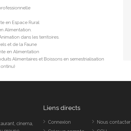
professionnelle
nte en Espace Rural
en Alimentation.
imation dans les territoires.
els et de la Faune
te en Alimentation
its Alimentaires et Boissons en semestrialisation
ontinu)
Liens directs
Connexion
Nous contacter
taurant, cinema,
 du groupe