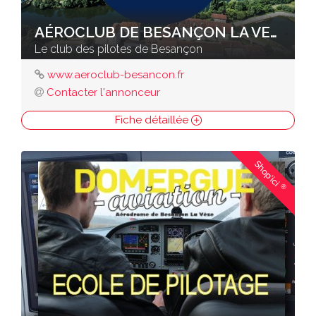
AÉROCLUB DE BESANÇON LA VEZE
Le club des pilotes de Besançon
www.aeroclub-besancon.fr
Contacter l'annonceur
Fiche détaillée
Shop'ici
®