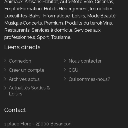
Animaux
,
Artisans·Habitat
,
Auto·Moto·Vélo
,
Cinémas
,
Emploi·Formation
,
Hôtels·Hébergement
,
Immobilier
Luxeuil-les-Bains
,
Informatique
,
Loisirs
,
Mode·Beauté
,
Musique·Concerts
,
Premium
,
Produits du terroir·Vins
,
Restaurants
,
Services à domicile
,
Services aux
professionnels
,
Sport
,
Tourisme
.
Liens directs
Connexion
Nous contacter
Créer un compte
CGU
Archives actus
Qui sommes-nous?
Actualités Sorties &
Loisirs
Contact
1 place Flore - 25000 Besançon