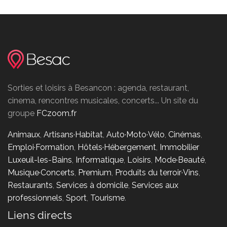
Sorties et loisirs à Besancon : agenda, restaurant,
cinema, rencontres musicales, concerts... Un site du
groupe
FCzoom.fr
Animaux
,
Artisans·Habitat
,
Auto·Moto·Vélo
,
Cinémas
,
Emploi·Formation
,
Hôtels·Hébergement
,
Immobilier
Luxeuil-les-Bains
,
Informatique
,
Loisirs
,
Mode·Beauté
,
Musique·Concerts
,
Premium
,
Produits du terroir·Vins
,
Restaurants
,
Services à domicile
,
Services aux
professionnels
,
Sport
,
Tourisme
.
Liens directs