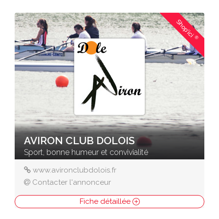
Shop'ici
®
AVIRON CLUB DOLOIS
Sport, bonne humeur et convivialité
www.avironclubdolois.fr
Contacter l'annonceur
Fiche détaillée