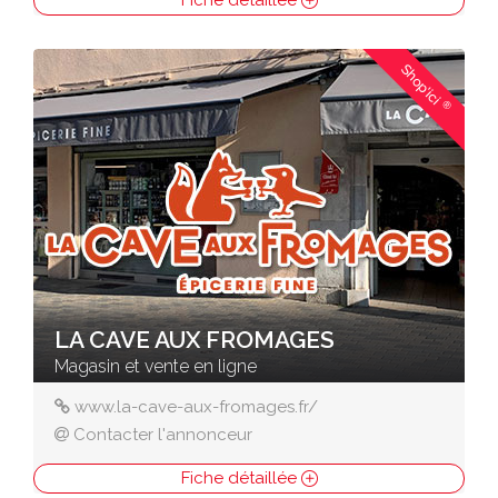
Fiche détaillée
Shop'ici
®
LA CAVE AUX FROMAGES
Magasin et vente en ligne
www.la-cave-aux-fromages.fr/
Contacter l'annonceur
Fiche détaillée