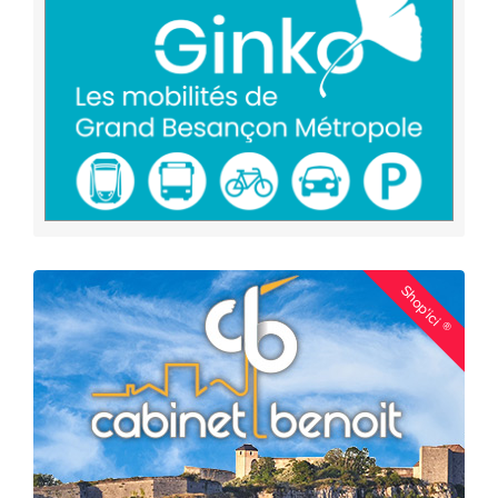
Shop'ici
®