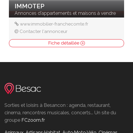
IMMOTEP
Annonces d'appartements et maisons à vendre
www.immobilier-franchecomte.fr
Contacter l'annonceur
Fiche détaillée
Sorties et loisirs à Besancon : agenda, restaurant,
cinema, rencontres musicales, concerts... Un site du
groupe
FCzoom.fr
Animaux
,
Artisans·Habitat
,
Auto·Moto·Vélo
,
Cinémas
,