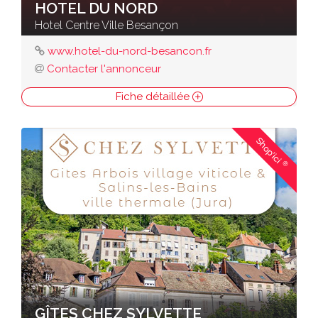
HOTEL DU NORD
Hotel Centre Ville Besançon
www.hotel-du-nord-besancon.fr
Contacter l'annonceur
Fiche détaillée
Shop'ici
®
GÎTES CHEZ SYLVETTE