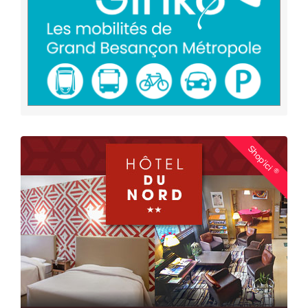
Shop'ici
®