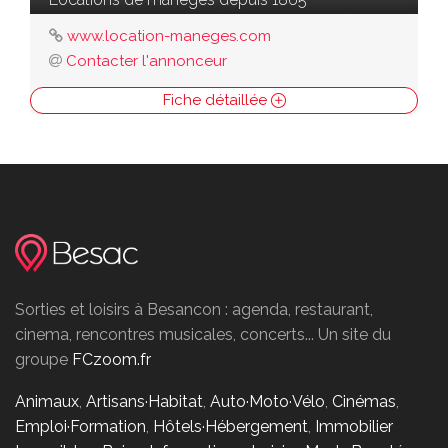
www.location-maneges.com
Contacter l'annonceur
Fiche détaillée
Sorties et loisirs à Besancon : agenda, restaurant,
cinema, rencontres musicales, concerts... Un site du
groupe
FCzoom.fr
Animaux
,
Artisans·Habitat
,
Auto·Moto·Vélo
,
Cinémas
,
Emploi·Formation
,
Hôtels·Hébergement
,
Immobilier