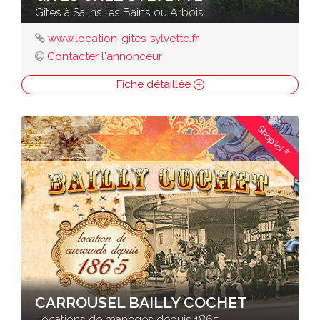
Gîtes à Salins les Bains ou Arbois
www.location-gites-sylvette.fr
Contacter l'annonceur
Fiche détaillée
Shop'ici
®
CARROUSEL BAILLY COCHET
Locations de manèges depuis 1865