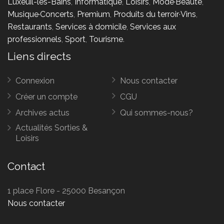
Luxeuil-les-Bains
,
Informatique
,
Loisirs
,
Mode·Beauté
,
Musique·Concerts
,
Premium
,
Produits du terroir·Vins
,
Restaurants
,
Services à domicile
,
Services aux
professionnels
,
Sport
,
Tourisme
.
Liens directs
Connexion
Nous contacter
Créer un compte
CGU
Archives actus
Qui sommes-nous?
Actualités Sorties &
Loisirs
Contact
1 place Flore - 25000 Besançon
Nous contacter