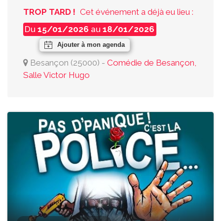
TROP TARD !
Cet événement a déjà eu lieu :
Du
15/01/2026
au
18/01/2026
Ajouter à mon agenda
Besançon
(
25000
)
-
Comédie de Besançon,
Salle Victor Hugo