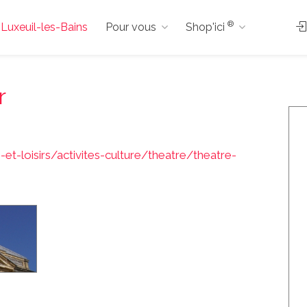
®
à Luxeuil-les-Bains
Pour vous
Shop'ici
r
-et-loisirs/activites-culture/theatre/theatre-