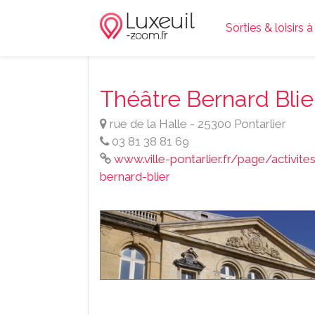
Sorties & loisirs 
Théâtre Bernard Blie
rue de la Halle - 25300 Pontarlier
03 81 38 81 69
www.ville-pontarlier.fr/page/activites
bernard-blier