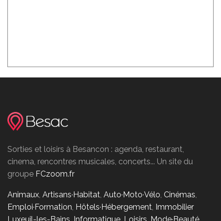
Sorties et loisirs à Besancon : agenda, restaurant,
cinema, rencontres musicales, concerts... Un site du
groupe
FCzoom.fr
Animaux
,
Artisans·Habitat
,
Auto·Moto·Vélo
,
Cinémas
,
Emploi·Formation
,
Hôtels·Hébergement
,
Immobilier
Luxeuil-les-Bains
,
Informatique
,
Loisirs
,
Mode·Beauté
,