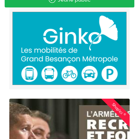
Shop'ici
®