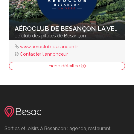
AÉROCLUB DE BESANÇON LA VEZE
Le club des pilotes de Besançon
www.aeroclub-besancon.fr
Contacter l'annonceur
Fiche détaillée
Sorties et loisirs à Besancon : agenda, restaurant,