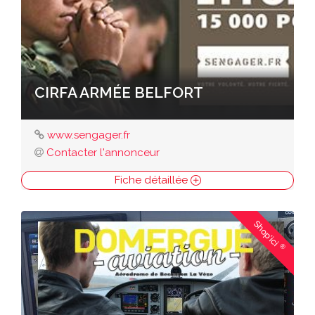
CIRFA ARMÉE BELFORT
www.sengager.fr
Contacter l'annonceur
Fiche détaillée
Shop'ici
®