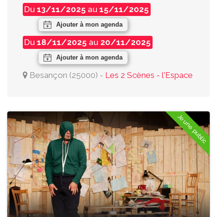
Du
13/11/2025
au
15/11/2025
Ajouter à mon agenda
Du
18/11/2025
au
20/11/2025
Ajouter à mon agenda
Besançon
(
25000
)
-
Les 2 Scènes - l'Espace
Jeune public