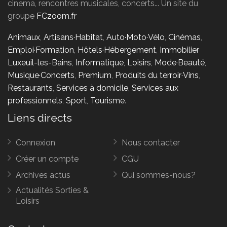
cinema, rencontres musicales, concerts... Un site du
groupe
FCzoom.fr
Animaux
,
Artisans·Habitat
,
Auto·Moto·Vélo
,
Cinémas
,
Emploi·Formation
,
Hôtels·Hébergement
,
Immobilier
Luxeuil-les-Bains
,
Informatique
,
Loisirs
,
Mode·Beauté
,
Musique·Concerts
,
Premium
,
Produits du terroir·Vins
,
Restaurants
,
Services à domicile
,
Services aux
professionnels
,
Sport
,
Tourisme
.
Liens directs
Connexion
Nous contacter
Créer un compte
CGU
Archives actus
Qui sommes-nous?
Actualités Sorties &
Loisirs