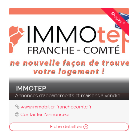
Shop'ici
®
IMMOTEP
Annonces d'appartements et maisons à vendre
www.immobilier-franchecomte.fr
Contacter l'annonceur
Fiche détaillée