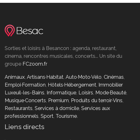
Sorties et loisirs à Besancon : agenda, restaurant,
cinema, rencontres musicales, concerts... Un site du
groupe
FCzoom.fr
Animaux
,
Artisans·Habitat
,
Auto·Moto·Vélo
,
Cinémas
,
Emploi·Formation
,
Hôtels·Hébergement
,
Immobilier
Luxeuil-les-Bains
,
Informatique
,
Loisirs
,
Mode·Beauté
,
Musique·Concerts
,
Premium
,
Produits du terroir·Vins
,
Restaurants
,
Services à domicile
,
Services aux
professionnels
,
Sport
,
Tourisme
.
Liens directs