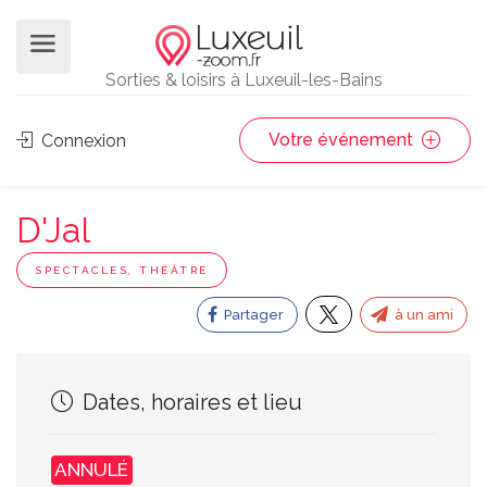
Sorties & loisirs à Luxeuil-les-Bains
Votre événement
Connexion
D'Jal
SPECTACLES, THÉÂTRE
Partager
à un ami
Dates, horaires et lieu
ANNULÉ