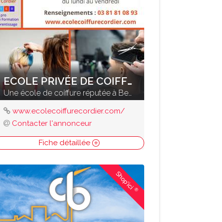
ECOLE PRIVÉE DE COIFFURE CORDIER
Une école de coiffure réputée à Besançon
www.ecolecoiffurecordier.com/
Contacter l'annonceur
Fiche détaillée
Shop'ici
®