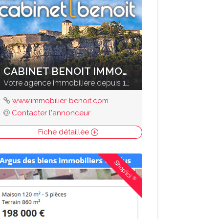
CABINET BENOIT IMMOBILIER
Votre agence immobilière depuis 1961
www.immobilier-benoit.com
Contacter l'annonceur
Fiche détaillée
Shop'ici
®