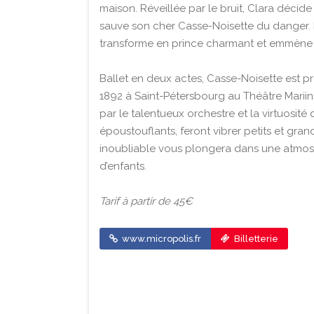
maison. Réveillée par le bruit, Clara décide
sauve son cher Casse-Noisette du danger. É
transforme en prince charmant et emmène 
Ballet en deux actes, Casse-Noisette est p
1892 à Saint-Pétersbourg au Théâtre Mariin
par le talentueux orchestre et la virtuosit
époustouflants, feront vibrer petits et gra
inoubliable vous plongera dans une atmosp
d’enfants.
Tarif à partir de 45€
www.micropolis.fr
Billetterie