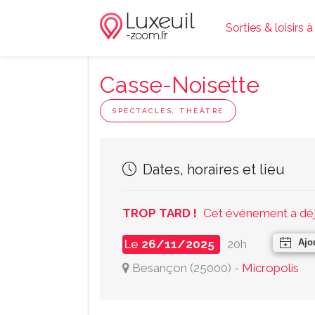
Sorties & loisirs 
Casse-Noisette
SPECTACLES, THÉÂTRE
Dates, horaires et lieu
TROP TARD !
Cet événement a déjà
Le
26/11/2025
20h
Ajo
Besançon
(
25000
)
-
Micropolis