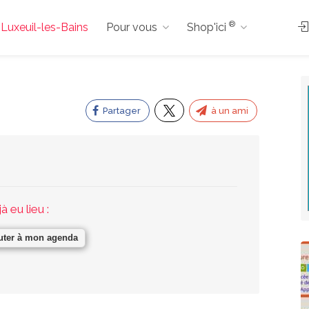
®
à Luxeuil-les-Bains
Pour vous
Shop'ici
Partager
à un ami
 eu lieu :
uter à mon agenda