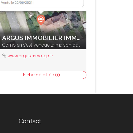
ARGUS IMMOBILIER IMMOTEP
Combien s’est vendue la maison d’à coté ?
www.argusimmotep.fr
Fiche détaillée
Contact