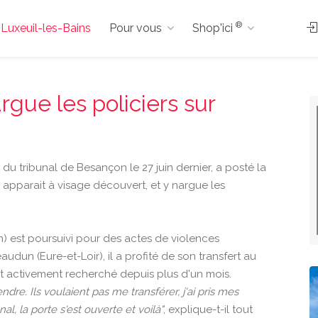
®
à Luxeuil-les-Bains
Pour vous
Shop'ici
gue les policiers sur
u tribunal de Besançon le 27 juin dernier, a posté la
y apparait à visage découvert, et y nargue les
) est poursuivi pour des actes de violences
dun (Eure-et-Loir), il a profité de son transfert au
st activement recherché depuis plus d'un mois.
endre. Ils voulaient pas me transférer, j'ai pris mes
l, la porte s'est ouverte et voilà"
, explique-t-il tout