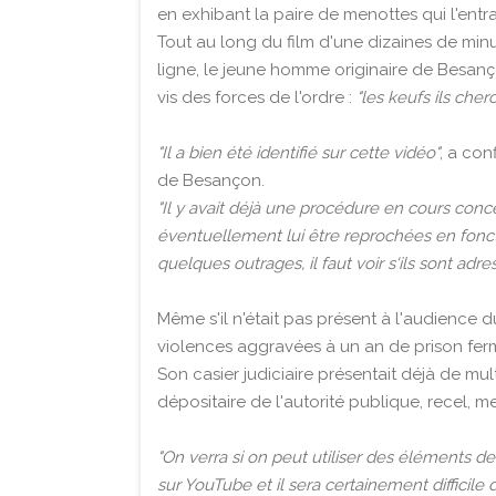
en exhibant la paire de menottes qui l'entrav
Tout au long du film d'une dizaines de minu
ligne, le jeune homme originaire de Besanç
vis des forces de l'ordre :
"les keufs ils cherc
"Il a bien été identifié sur cette vidéo"
, a con
de Besançon.
"Il y avait déjà une procédure en cours conc
éventuellement lui être reprochées en foncti
quelques outrages, il faut voir s'ils sont adr
Même s'il n'était pas présent à l'audience
violences aggravées à un an de prison fer
Son casier judiciaire présentait déjà de 
dépositaire de l'autorité publique, recel, m
"On verra si on peut utiliser des éléments de
sur YouTube et il sera certainement difficile d'