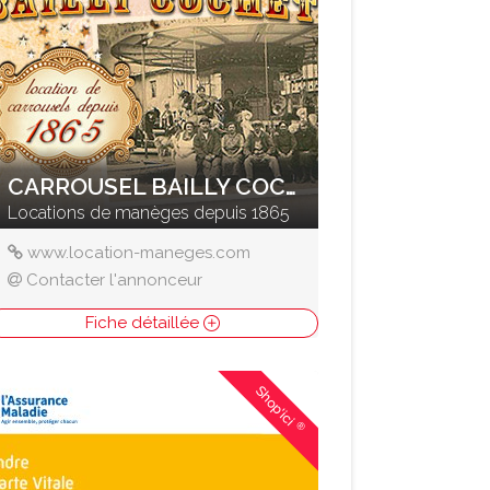
CARROUSEL BAILLY COCHET
Locations de manèges depuis 1865
www.location-maneges.com
Contacter l'annonceur
Fiche détaillée
Shop'ici
®