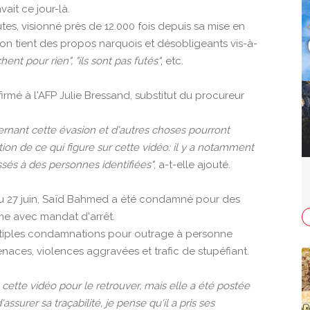
ait ce jour-là.
tes, visionné près de 12.000 fois depuis sa mise en
on tient des propos narquois et désobligeants vis-à-
hent pour rien", "ils sont pas futés"
, etc.
firmé à l'AFP Julie Bressand, substitut du procureur
ernant cette évasion et d'autres choses pourront
on de ce qui figure sur cette vidéo: il y a notamment
essés à des personnes identifiées"
, a-t-elle ajouté.
 du 27 juin, Saïd Bahmed a été condamné pour des
me avec mandat d'arrêt.
multiples condamnations pour outrage à personne
enaces, violences aggravées et trafic de stupéfiant.
 cette vidéo pour le retrouver, mais elle a été postée
assurer sa traçabilité, je pense qu'il a pris ses