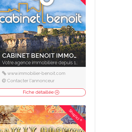
CABINET BENOIT IMMOBILIER
Votre agence immobilière depuis 1961
www.immobilier-benoit.com
Contacter l'annonceur
Fiche détaillée
Shop'ici
®