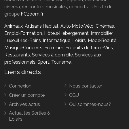
cinema, rencontres musicales, concerts... Un site du
groupe
FCzoom.fr
Animaux
,
Artisans·Habitat
,
Auto·Moto·Vélo
,
Cinémas
,
Emploi·Formation
,
Hôtels·Hébergement
,
Immobilier
Luxeuil-les-Bains
,
Informatique
,
Loisirs
,
Mode·Beauté
,
Musique·Concerts
,
Premium
,
Produits du terroir·Vins
,
Restaurants
,
Services à domicile
,
Services aux
professionnels
,
Sport
,
Tourisme
.
Liens directs
Connexion
Nous contacter
Créer un compte
CGU
Archives actus
Qui sommes-nous?
Actualités Sorties &
Loisirs