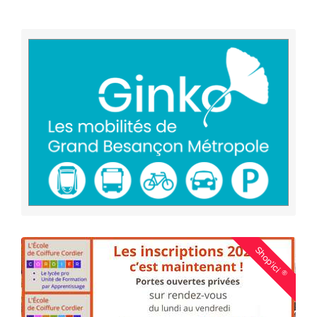
Shop'ici
®