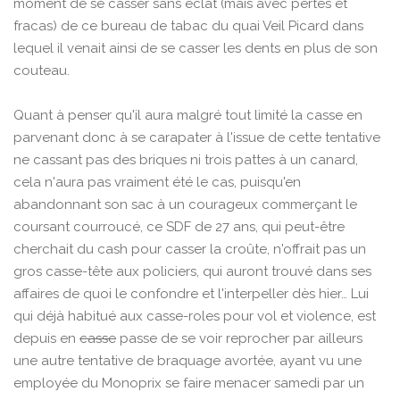
moment de se casser sans éclat (mais avec pertes et
fracas) de ce bureau de tabac du quai Veil Picard dans
lequel il venait ainsi de se casser les dents en plus de son
couteau.
Quant à penser qu'il aura malgré tout limité la casse en
parvenant donc à se carapater à l'issue de cette tentative
ne cassant pas des briques ni trois pattes à un canard,
cela n'aura pas vraiment été le cas, puisqu'en
abandonnant son sac à un courageux commerçant le
coursant courroucé, ce SDF de 27 ans, qui peut-être
cherchait du cash pour casser la croûte, n'offrait pas un
gros casse-tête aux policiers, qui auront trouvé dans ses
affaires de quoi le confondre et l'interpeller dès hier… Lui
qui déjà habitué aux casse-roles pour vol et violence, est
depuis en
casse
passe de se voir reprocher par ailleurs
une autre tentative de braquage avortée, ayant vu une
employée du Monoprix se faire menacer samedi par un