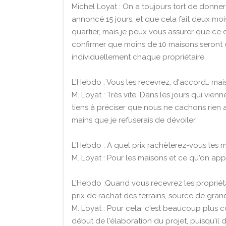
Michel Loyat : On a toujours tort de donner
annoncé 15 jours, et que cela fait deux mo
quartier, mais je peux vous assurer que ce 
confirmer que moins de 10 maisons seront dét
individuellement chaque propriétaire.
L'Hebdo : Vous les recevrez, d'accord… mai
M. Loyat : Très vite. Dans les jours qui vienn
tiens à préciser que nous ne cachons rien au
mains que je refuserais de dévoiler.
L'Hebdo : A quel prix rachèterez-vous les 
M. Loyat : Pour les maisons et ce qu'on appe
L'Hebdo :Quand vous recevrez les propriéta
prix de rachat des terrains, source de gra
M. Loyat : Pour cela, c'est beaucoup plus co
début de l'élaboration du projet, puisqu'il