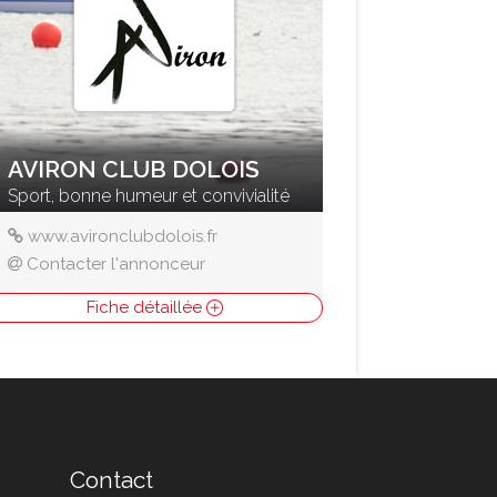
AVIRON CLUB DOLOIS
Sport, bonne humeur et convivialité
www.avironclubdolois.fr
Contacter l'annonceur
Fiche détaillée
Contact