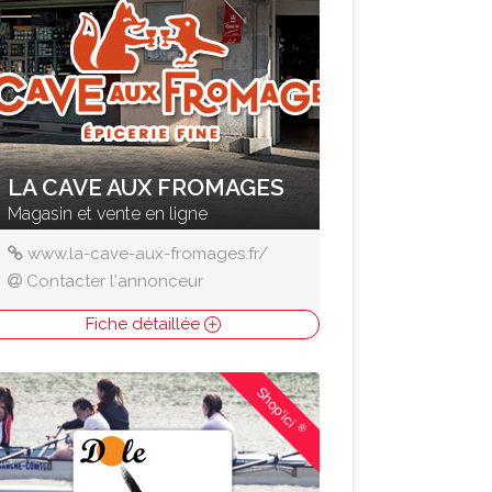
LA CAVE AUX FROMAGES
Magasin et vente en ligne
www.la-cave-aux-fromages.fr/
Contacter l'annonceur
Fiche détaillée
Shop'ici
®