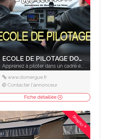
ECOLE DE PILOTAGE DOMERGUE
Apprenez à piloter dans un cadre époustouflant
www.domergue.fr
Contacter l'annonceur
Fiche détaillée
Shop'ici
®