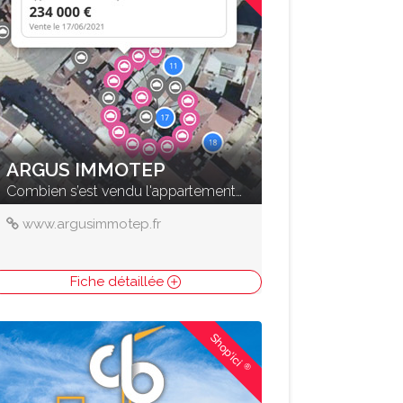
ARGUS IMMOTEP
Combien s’est vendu l'appartement d'à coté ?
www.argusimmotep.fr
Fiche détaillée
Shop'ici
®