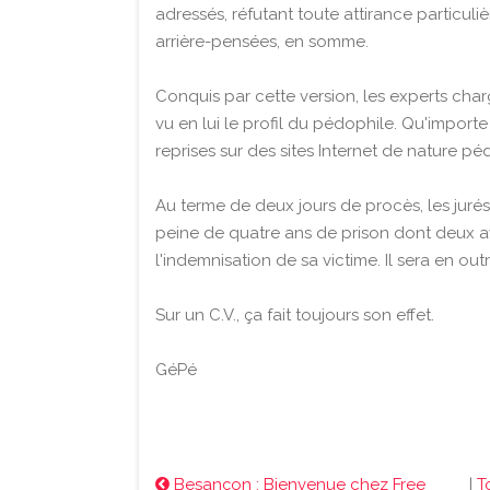
adressés, réfutant toute attirance particul
arrière-pensées, en somme.
Conquis par cette version, les experts cha
vu en lui le profil du pédophile. Qu'importe 
reprises sur des sites Internet de nature p
Au terme de deux jours de procès, les jur
peine de quatre ans de prison dont deux av
l'indemnisation de sa victime. Il sera en outr
Sur un C.V., ça fait toujours son effet.
GéPé
Besançon : Bienvenue chez Free
|
T