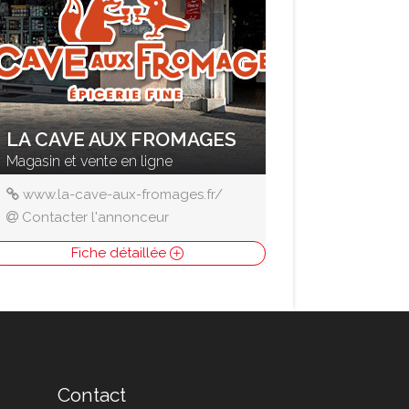
LA CAVE AUX FROMAGES
Magasin et vente en ligne
www.la-cave-aux-fromages.fr/
Contacter l'annonceur
Fiche détaillée
Contact