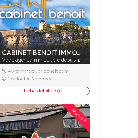
CABINET BENOIT IMMOBILIER
Votre agence immobilière depuis 1961
www.immobilier-benoit.com
Contacter l'annonceur
Fiche détaillée
Shop'ici
®