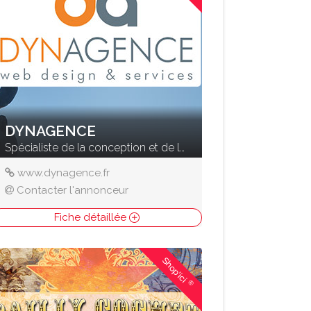
DYNAGENCE
Spécialiste de la conception et de la création de sites Internet
www.dynagence.fr
Contacter l'annonceur
Fiche détaillée
Shop'ici
®