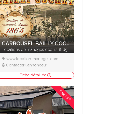
CARROUSEL BAILLY COCHET
Locations de manèges depuis 1865
www.location-maneges.com
Contacter l'annonceur
Fiche détaillée
Shop'ici
®