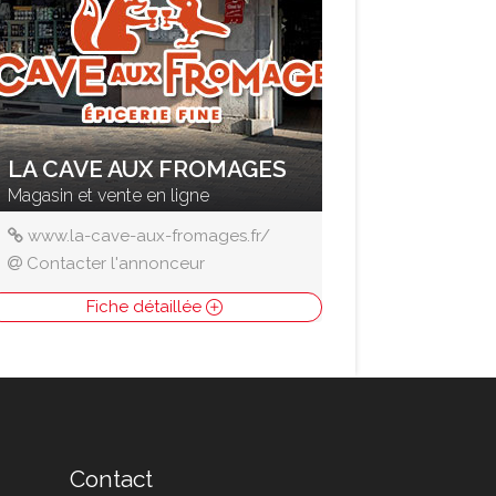
LA CAVE AUX FROMAGES
Magasin et vente en ligne
www.la-cave-aux-fromages.fr/
Contacter l'annonceur
Fiche détaillée
Contact