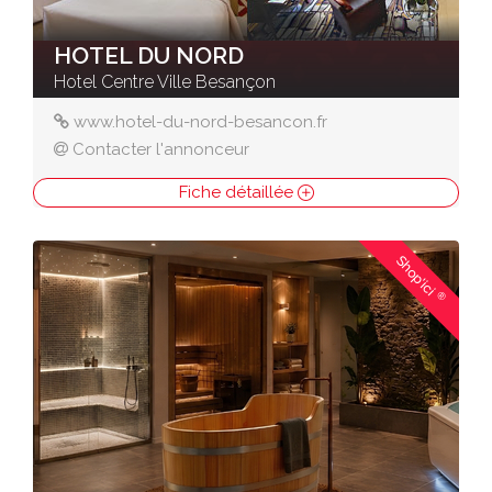
HOTEL DU NORD
Hotel Centre Ville Besançon
www.hotel-du-nord-besancon.fr
Contacter l'annonceur
Fiche détaillée
Shop'ici
®