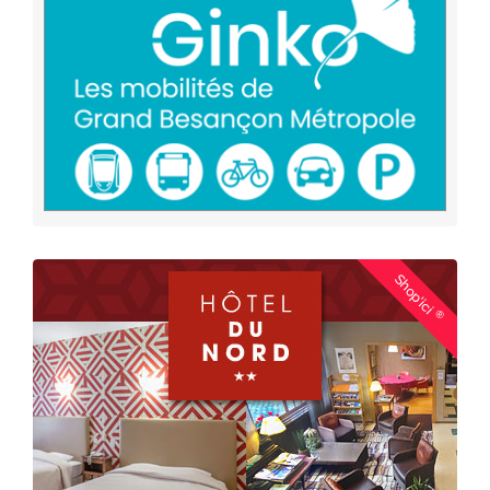
Shop'ici
®