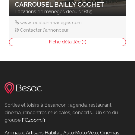
CARROUSEL BAILLY COCHET
Locations de manèges depuis 1865
www.location-maneges.com
Contacter l'annonceur
Fiche détaillée
Sorties et loisirs à Besancon : agenda, restaurant,
cinema, rencontres musicales, concerts... Un site du
groupe
FCzoom.fr
Animaux
,
Artisans·Habitat
,
Auto·Moto·Vélo
,
Cinémas
,