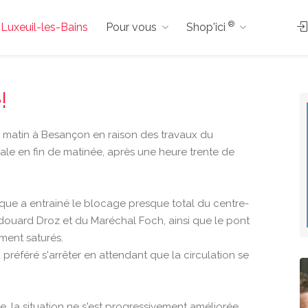
®
à Luxeuil-les-Bains
Pour vous
Shop'ici
!
e matin à Besançon en raison des travaux du
ale en fin de matinée, après une heure trente de
que a entrainé le blocage presque total du centre-
douard Droz et du Maréchal Foch, ainsi que le pont
ment saturés.
préféré s'arrêter en attendant que la circulation se
e, la situation ne s'est progressivement améliorée