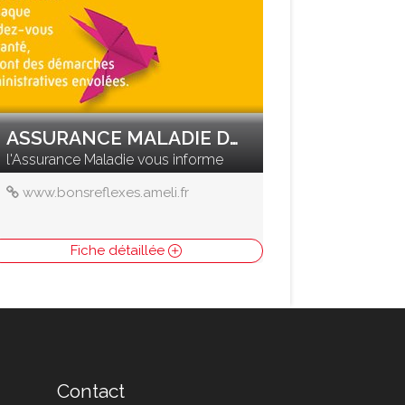
ASSURANCE MALADIE DU DOUBS
l'Assurance Maladie vous informe
www.bonsreflexes.ameli.fr
Fiche détaillée
Contact