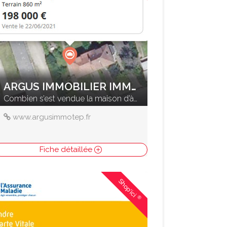
ARGUS IMMOBILIER IMMOTEP
Combien s’est vendue la maison d’à coté ?
www.argusimmotep.fr
Fiche détaillée
Shop'ici
®