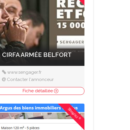
CIRFA ARMÉE BELFORT
www.sengager.fr
Contacter l'annonceur
Fiche détaillée
Shop'ici
®