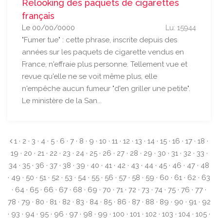
Relooking des paquets de cigarettes
français
Le 00/00/0000
Lu: 15944
"Fumer tue" : cette phrase, inscrite depuis des
années sur les paquets de cigarette vendus en
France, n'effraie plus personne. Tellement vue et
revue qu'elle ne se voit même plus, elle
n'empêche aucun fumeur "d'en griller une petite".
Le ministère de la San...
1
·
2
·
3
·
4
·
5
·
6
·
7
·
8
·
9
·
10
·
11
·
12
·
13
·
14
·
15
·
16
·
17
·
18
·
19
·
20
·
21
·
22
·
23
·
24
·
25
·
26
·
27
·
28
·
29
·
30
·
31
·
32
·
33
·
34
·
35
·
36
·
37
·
38
·
39
·
40
·
41
·
42
·
43
·
44
·
45
·
46
·
47
·
48
·
49
·
50
·
51
·
52
·
53
·
54
·
55
·
56
·
57
·
58
·
59
·
60
·
61
·
62
·
63
·
64
·
65
·
66
·
67
·
68
·
69
·
70
·
71
·
72
·
73
·
74
·
75
·
76
·
77
·
78
·
79
·
80
·
81
·
82
·
83
·
84
·
85
·
86
·
87
·
88
·
89
·
90
·
91
·
92
·
93
·
94
·
95
·
96
·
97
·
98
·
99
·
100
·
101
·
102
·
103
·
104
·
105
·