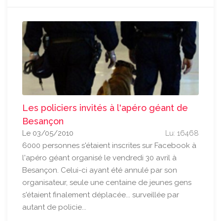
Les policiers invités à l'apéro géant de
Besançon
Le 03/05/2010
Lu: 16468
6000 personnes s'étaient inscrites sur Facebook à
l'apéro géant organisé le vendredi 30 avril à
Besançon. Celui-ci ayant été annulé par son
organisateur, seule une centaine de jeunes gens
s'étaient finalement déplacée... surveillée par
autant de policie...