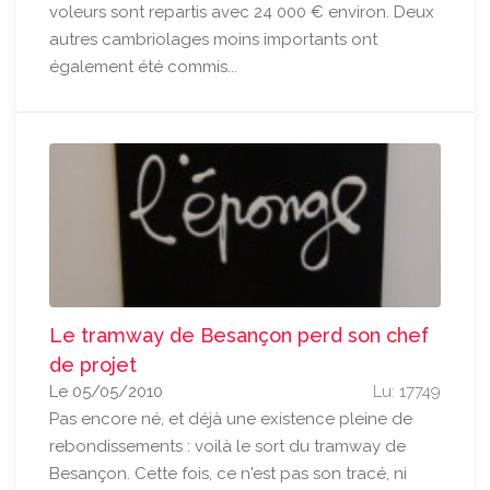
voleurs sont repartis avec 24 000 € environ. Deux
autres cambriolages moins importants ont
également été commis...
Le tramway de Besançon perd son chef
de projet
Le 05/05/2010
Lu: 17749
Pas encore né, et déjà une existence pleine de
rebondissements : voilà le sort du tramway de
Besançon. Cette fois, ce n'est pas son tracé, ni