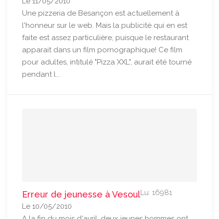
Le 11/05/2010
Une pizzeria de Besançon est actuellement à
l'honneur sur le web. Mais la publicité qui en est
faite est assez particulière, puisque le restaurant
apparait dans un film pornographique! Ce film
pour adultes, intitulé "Pizza XXL", aurait été tourné
pendant l...
Lu: 16981
Erreur de jeunesse à Vesoul
Le 10/05/2010
A la fin du mois d'avril, deux jeunes hommes ont