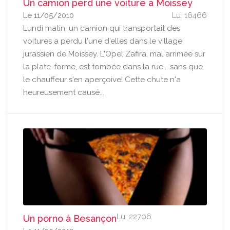
Un camion perd une voiture à Moissey
Le 11/05/2010
Lu: 16466
Lundi matin, un camion qui transportait des
voitures a perdu l'une d'elles dans le village
jurassien de Moissey. L'Opel Zafira, mal arrimée sur
la plate-forme, est tombée dans la rue... sans que
le chauffeur s'en aperçoive! Cette chute n'a
heureusement causé...
Lu: 22706
Un porno à Besançon